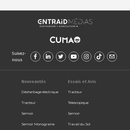
Suivez-
nous
Nouveautés
Essais et Avis
Désherbage électrique
Tracteur
Tracteur
Télescopique
Semoir
Semoir
Semoir Monograine
Travail du Sol