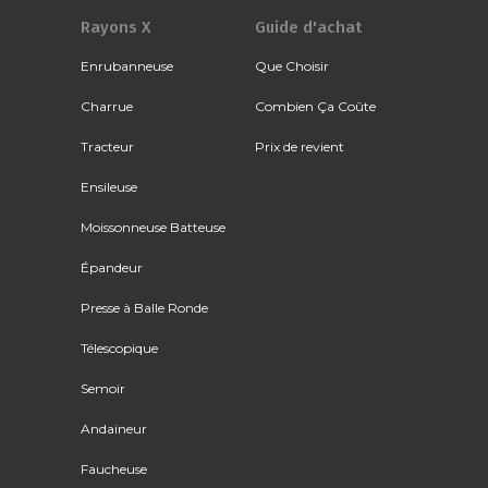
Rayons X
Guide d'achat
Enrubanneuse
Que Choisir
Charrue
Combien Ça Coûte
Tracteur
Prix de revient
Ensileuse
Moissonneuse Batteuse
Épandeur
Presse à Balle Ronde
Télescopique
Semoir
Andaineur
Faucheuse