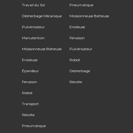
Travail du Sol
Pneumatique
Désherbage Mécanique
Moissonneuse Batteuse
Pulvérisateur
Ensileuse
Manutention
Fenaison
Moissonneuse Batteuse
Pulvérisateur
Ensileuse
Robot
Épandeur
Désherbage
Fenaison
Récolte
Robot
Transport
Récolte
Pneumatique