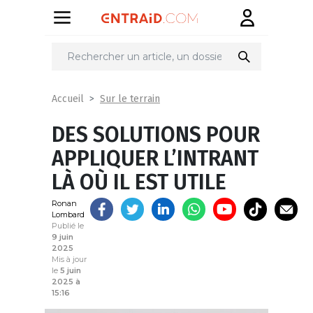
Partager
sur
Sur le terrain
Accueil
DES SOLUTIONS POUR
APPLIQUER L’INTRANT
LÀ OÙ IL EST UTILE
Ronan
Lombard
Publié le
9 juin
2025
Mis à jour
le
5 juin
2025 à
15:16