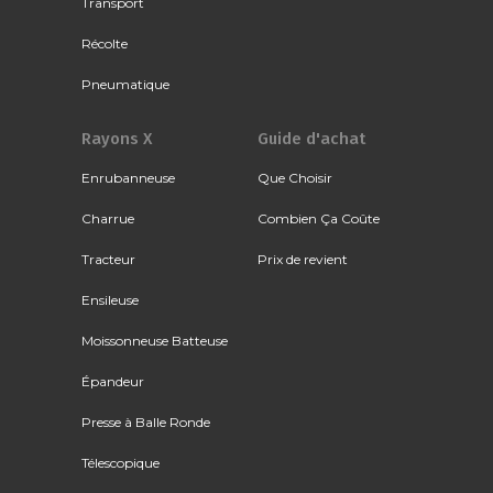
Transport
Récolte
Pneumatique
Rayons X
Guide d'achat
Enrubanneuse
Que Choisir
Charrue
Combien Ça Coûte
Tracteur
Prix de revient
Ensileuse
Moissonneuse Batteuse
Épandeur
Presse à Balle Ronde
Télescopique