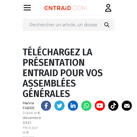
Partager
sur
TÉLÉCHARGEZ LA
PRÉSENTATION
ENTRAID POUR VOS
ASSEMBLÉES
GÉNÉRALES
Marina
FABRE
Publié le
6
décembre
2021
Mis à jour
le
6