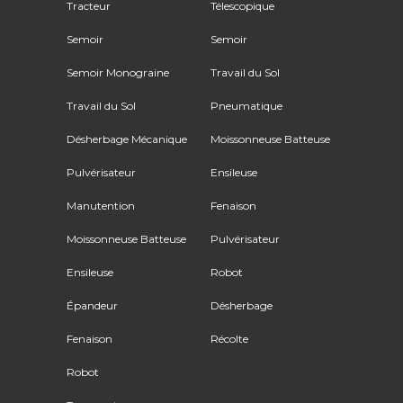
Tracteur
Télescopique
Semoir
Semoir
Semoir Monograine
Travail du Sol
Travail du Sol
Pneumatique
Désherbage Mécanique
Moissonneuse Batteuse
Pulvérisateur
Ensileuse
Manutention
Fenaison
Moissonneuse Batteuse
Pulvérisateur
Ensileuse
Robot
Épandeur
Désherbage
Fenaison
Récolte
Robot