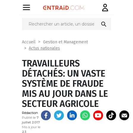
Partager
sur
Accueil
Gestion et Management
Actus nationales
TRAVAILLEURS
DÉTACHÉS: UN VASTE
SYSTÈME DE FRAUDE
MIS AU JOUR DANS LE
SECTEUR AGRICOLE
Rédaction
Publié le
7
juillet 2017
Mis à jour le
23