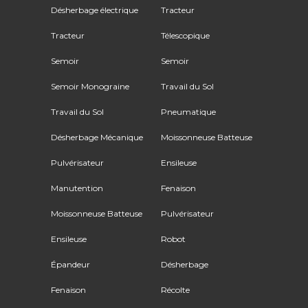
Désherbage électrique
Tracteur
Tracteur
Télescopique
Semoir
Semoir
Semoir Monograine
Travail du Sol
Travail du Sol
Pneumatique
Désherbage Mécanique
Moissonneuse Batteuse
Pulvérisateur
Ensileuse
Manutention
Fenaison
Moissonneuse Batteuse
Pulvérisateur
Ensileuse
Robot
Épandeur
Désherbage
Fenaison
Récolte