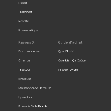
Robot
Transport
Récolte
Pneumatique
Rayons X
Guide d'achat
Enrubanneuse
Que Choisir
Charrue
Combien Ça Coûte
Tracteur
Prix de revient
Ensileuse
Moissonneuse Batteuse
Épandeur
Presse à Balle Ronde