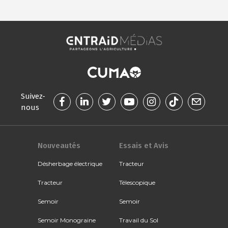
Suivez-
nous
Nouveautés
Essais et Avis
Désherbage électrique
Tracteur
Tracteur
Télescopique
Semoir
Semoir
Semoir Monograine
Travail du Sol