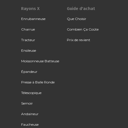
Rayons X
Guide d'achat
Enrubanneuse
Que Choisir
Charrue
Combien Ça Coûte
Tracteur
Prix de revient
Ensileuse
Moissonneuse Batteuse
Épandeur
Presse à Balle Ronde
Télescopique
Semoir
Andaineur
Faucheuse