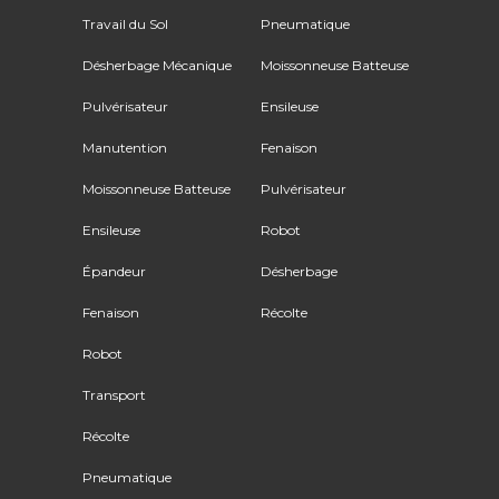
Travail du Sol
Pneumatique
Désherbage Mécanique
Moissonneuse Batteuse
Pulvérisateur
Ensileuse
Manutention
Fenaison
Moissonneuse Batteuse
Pulvérisateur
Ensileuse
Robot
Épandeur
Désherbage
Fenaison
Récolte
Robot
Transport
Récolte
Pneumatique