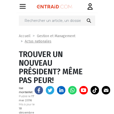
Partager
sur
Accueil
Gestion et Management
Actus nationales
TROUVER UN
NOUVEAU
PRÉSIDENT? MÊME
PAS PEUR!
lise
monteillet
Publié le
17
mai 2016
Mis à jour le
18
décembre