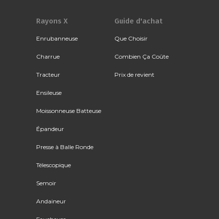
Rayons X
Guide d'achat
Enrubanneuse
Que Choisir
Charrue
Combien Ça Coûte
Tracteur
Prix de revient
Ensileuse
Moissonneuse Batteuse
Épandeur
Presse à Balle Ronde
Télescopique
Semoir
Andaineur