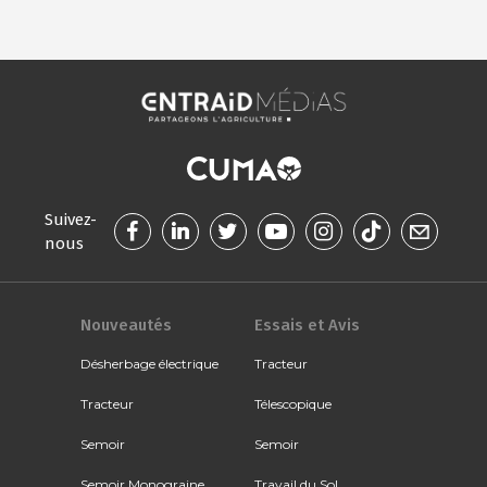
Suivez-
nous
Nouveautés
Essais et Avis
Désherbage électrique
Tracteur
Tracteur
Télescopique
Semoir
Semoir
Semoir Monograine
Travail du Sol