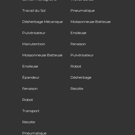
Travail du Sol
Pneumatique
Désherbage Mécanique
Moissonneuse Batteuse
Pulvérisateur
Ensileuse
Manutention
Fenaison
Moissonneuse Batteuse
Pulvérisateur
Ensileuse
Robot
Épandeur
Désherbage
Fenaison
Récolte
Robot
Transport
Récolte
Pneumatique