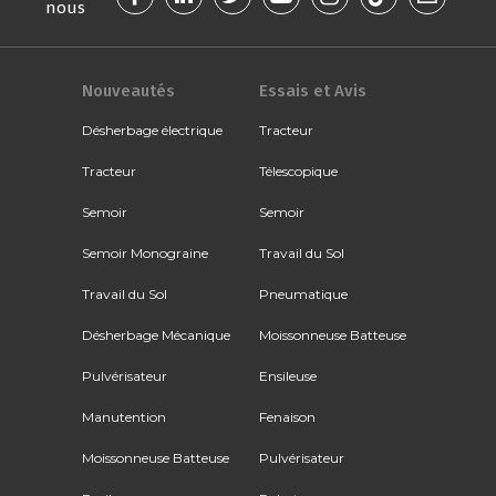
nous
Nouveautés
Essais et Avis
Désherbage électrique
Tracteur
Tracteur
Télescopique
Semoir
Semoir
Semoir Monograine
Travail du Sol
Travail du Sol
Pneumatique
Désherbage Mécanique
Moissonneuse Batteuse
Pulvérisateur
Ensileuse
Manutention
Fenaison
Moissonneuse Batteuse
Pulvérisateur