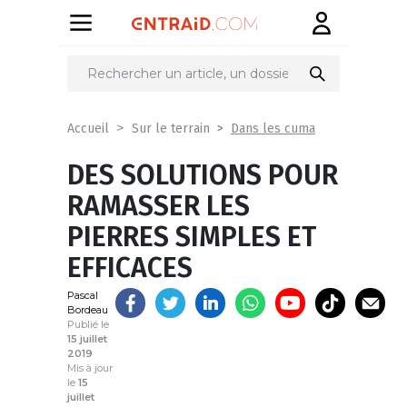
Partager
sur
Dans les cuma
Accueil
Sur le terrain
DES SOLUTIONS POUR
RAMASSER LES
PIERRES SIMPLES ET
EFFICACES
Pascal
Bordeau
Publié le
15 juillet
2019
Mis à jour
le
15
juillet