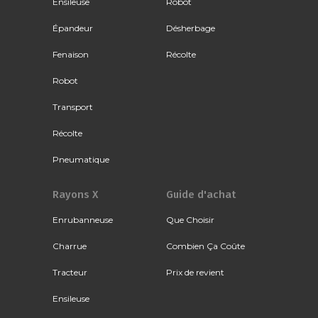
Ensileuse
Robot
Épandeur
Désherbage
Fenaison
Récolte
Robot
Transport
Récolte
Pneumatique
Rayons X
Guide d'achat
Enrubanneuse
Que Choisir
Charrue
Combien Ça Coûte
Tracteur
Prix de revient
Ensileuse