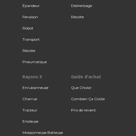
Épandeur
Désherbage
Fenaison
Récolte
Robot
Transport
Récolte
Pneumatique
Rayons X
Guide d'achat
Enrubanneuse
Que Choisir
Charrue
Combien Ça Coûte
Tracteur
Prix de revient
Ensileuse
Moissonneuse Batteuse