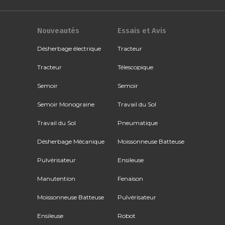
Nouveautés
Essais et Avis
Désherbage électrique
Tracteur
Tracteur
Télescopique
Semoir
Semoir
Semoir Monograine
Travail du Sol
Travail du Sol
Pneumatique
Désherbage Mécanique
Moissonneuse Batteuse
Pulvérisateur
Ensileuse
Manutention
Fenaison
Moissonneuse Batteuse
Pulvérisateur
Ensileuse
Robot