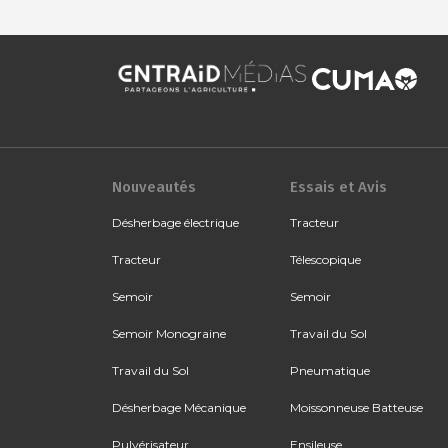
Nouveautés
Essais et Avis
Désherbage électrique
Tracteur
Tracteur
Télescopique
Semoir
Semoir
Semoir Monograine
Travail du Sol
Travail du Sol
Pneumatique
Désherbage Mécanique
Moissonneuse Batteuse
Pulvérisateur
Ensileuse