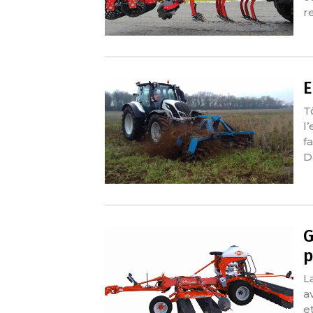
r
E
T
l
f
D
G
p
L
a
e