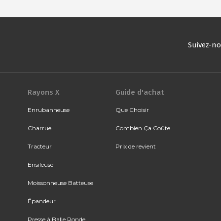
Suivez-n
Rayons X
Guide d'achat
Enrubanneuse
Que Choisir
Charrue
Combien Ça Coûte
Tracteur
Prix de revient
Ensileuse
Moissonneuse Batteuse
Épandeur
Presse à Balle Ronde