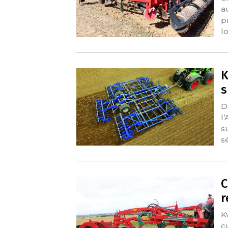
au
p
l
K
s
D
l
s
s
C
r
K
c