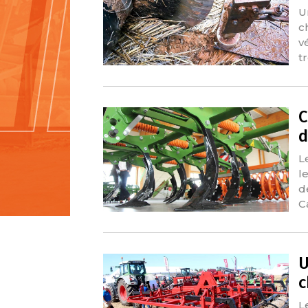
U
c
v
t
C
d
L
l
d
C
U
c
L