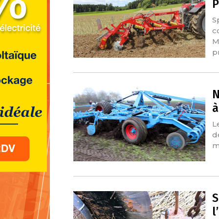
P
S
c
M
p
N
à
L
d
m
S
l