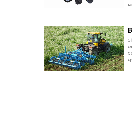
P
B
S
e
c
q