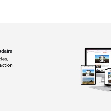
adaire
les,
daction