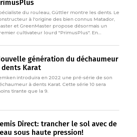
rimusPlus
pécialiste du rouleau, Güttler montre les dents. Le
onstructeur à l'origine des bien connus Matador,
aster et GreenMaster propose désormais un
remier cultivateur lourd "PrimusPlus". En…
ouvelle génération du déchaumeur
 dents Karat
emken introduira en 2022 une pré-série de son
échaumeur à dents Karat. Cette série 10 sera
oins tirante que la 9.
emis Direct: trancher le sol avec de
’eau sous haute pression!