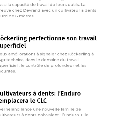
ssi la capacité de travail de leurs outils. La
reuve chez Devrand avec un cultivateur à dents
ourd de 6 mètres.
öckerling perfectionne son travail
uperficiel
eux améliorations à signaler chez Köckerling à
’Agritechnica, dans le domaine du travail
uperficiel : le contrôle de profondeur et les
écurités.
ultivateurs à dents: l’Enduro
emplacera le CLC
verneland lance une nouvelle famille de
ultivateurs à dents polyvalent : l’Enduro. Elle