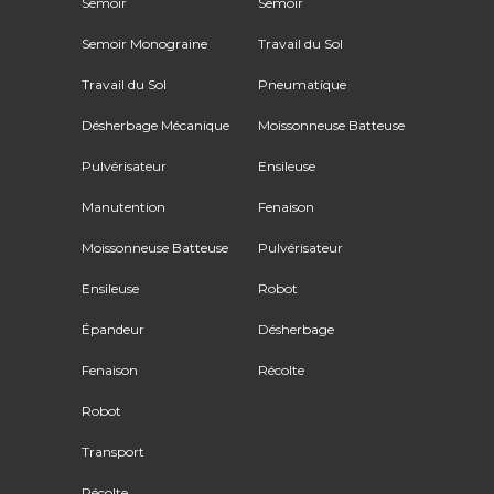
Semoir
Semoir
Semoir Monograine
Travail du Sol
Travail du Sol
Pneumatique
Désherbage Mécanique
Moissonneuse Batteuse
Pulvérisateur
Ensileuse
Manutention
Fenaison
Moissonneuse Batteuse
Pulvérisateur
Ensileuse
Robot
Épandeur
Désherbage
Fenaison
Récolte
Robot
Transport
Récolte