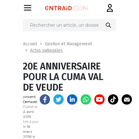
Partager
sur
Accueil
Gestion et Management
Actus nationales
20E ANNIVERSAIRE
POUR LA CUMA VAL
DE VEUDE
vincent
Demazel
Publié le
2 avril
2015
Mis à jour
le
16
mars
2016 à