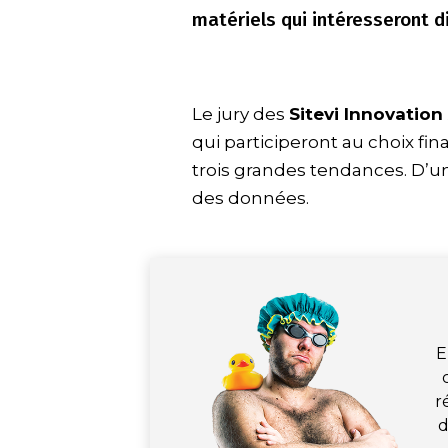
matériels qui intéresseront 
Le jury des
Sitevi Innovatio
qui participeront au choix fin
trois grandes tendances. D’un
des données.
E
r
d