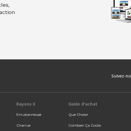
les,
daction
Suivez-n
Rayons X
Guide d'achat
Enrubanneuse
Que Choisir
Charrue
Combien Ça Coûte