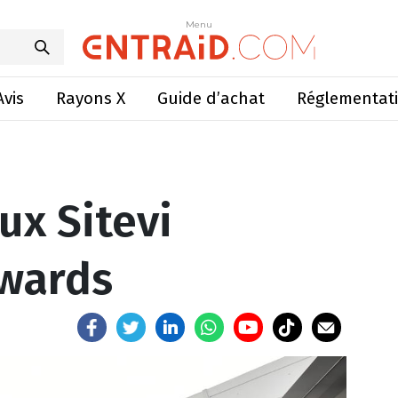
aux Sitevi Innovation Awards
Menu
Menu
Avis
Rayons X
Guide d’achat
Réglementat
ux Sitevi
Awards