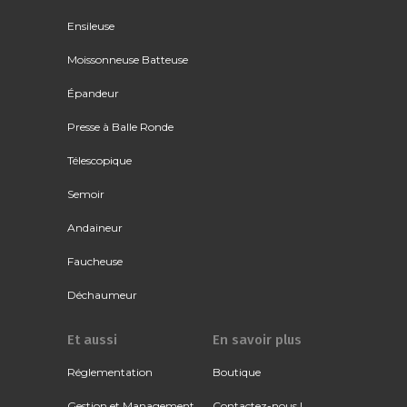
Ensileuse
Moissonneuse Batteuse
Épandeur
Presse à Balle Ronde
Télescopique
Semoir
Andaineur
Faucheuse
Déchaumeur
Et aussi
En savoir plus
Réglementation
Boutique
Gestion et Management
Contactez-nous !