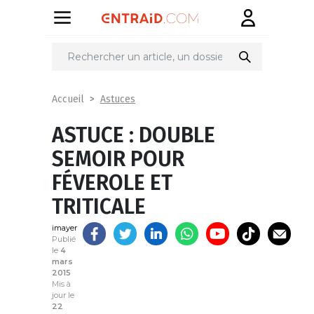
Partager
sur
Astuces
Accueil
ASTUCE : DOUBLE
SEMOIR POUR
FÉVEROLE ET
TRITICALE
imayer
Publié
le
4
mars
2015
Mis à
jour le
22