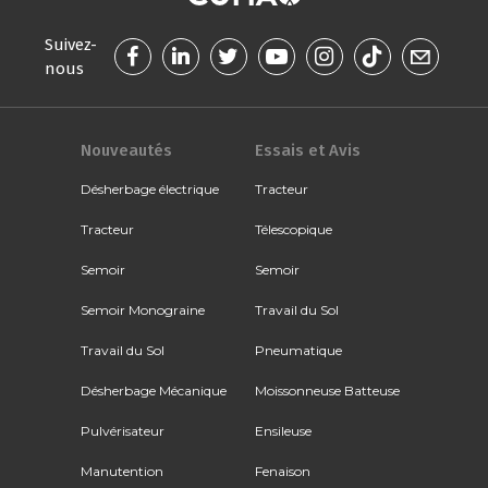
Suivez-
nous
Nouveautés
Essais et Avis
Désherbage électrique
Tracteur
Tracteur
Télescopique
Semoir
Semoir
Semoir Monograine
Travail du Sol
Travail du Sol
Pneumatique
Désherbage Mécanique
Moissonneuse Batteuse
Pulvérisateur
Ensileuse
Manutention
Fenaison