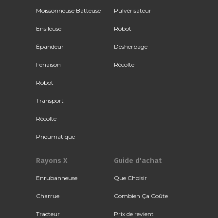
Moissonneuse Batteuse
Pulvérisateur
Ensileuse
Robot
Épandeur
Désherbage
Fenaison
Récolte
Robot
Transport
Récolte
Pneumatique
Rayons X
Guide d'achat
Enrubanneuse
Que Choisir
Charrue
Combien Ça Coûte
Tracteur
Prix de revient