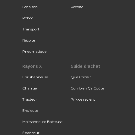
Fenaison
Récolte
Robot
Transport
Récolte
Pneumatique
Rayons X
Guide d'achat
Enrubanneuse
Que Choisir
Charrue
Combien Ça Coûte
Tracteur
Prix de revient
Ensileuse
Moissonneuse Batteuse
Épandeur