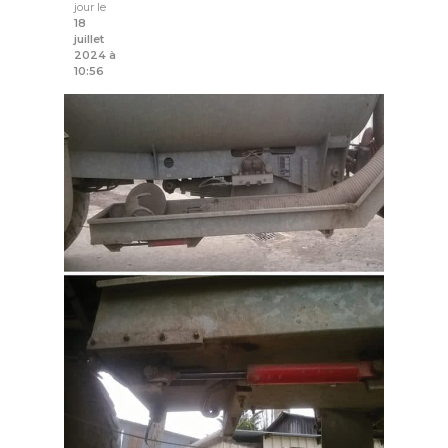
jour le
18
juillet
2024 à
10:56