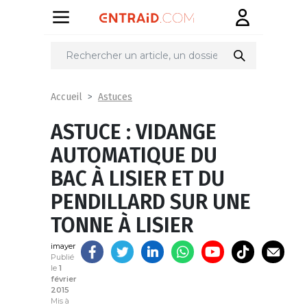
Partager
sur
Astuces
Accueil
ASTUCE : VIDANGE
AUTOMATIQUE DU
BAC À LISIER ET DU
PENDILLARD SUR UNE
TONNE À LISIER
imayer
Publié
le
1
février
2015
Mis à