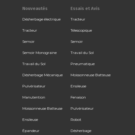
Nouveautés
Essais et Avis
Désherbage électrique
Tracteur
Tracteur
Télescopique
Semoir
Semoir
Semoir Monograine
Travail du Sol
Travail du Sol
Pneumatique
Désherbage Mécanique
Moissonneuse Batteuse
Pulvérisateur
Ensileuse
Manutention
Fenaison
Moissonneuse Batteuse
Pulvérisateur
Ensileuse
Robot
Épandeur
Désherbage