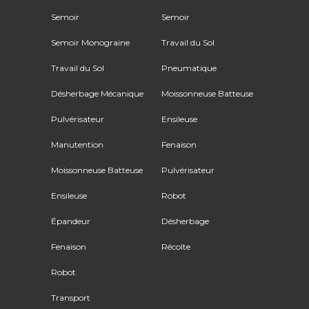
Semoir
Semoir
Semoir Monograine
Travail du Sol
Travail du Sol
Pneumatique
Désherbage Mécanique
Moissonneuse Batteuse
Pulvérisateur
Ensileuse
Manutention
Fenaison
Moissonneuse Batteuse
Pulvérisateur
Ensileuse
Robot
Épandeur
Désherbage
Fenaison
Récolte
Robot
Transport