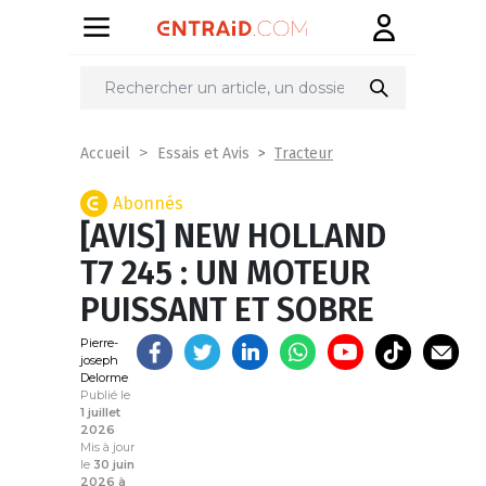
Partager
sur
Tracteur
Accueil
Essais et Avis
Abonnés
[AVIS] NEW HOLLAND
T7 245 : UN MOTEUR
PUISSANT ET SOBRE
Pierre-
joseph
Delorme
Publié le
1 juillet
2026
Mis à jour
le
30 juin
2026 à