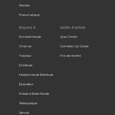
Récolte
Pneumatique
Rayons X
Guide d'achat
Enrubanneuse
Que Choisir
Charrue
Combien Ça Coûte
Tracteur
Prix de revient
Ensileuse
Moissonneuse Batteuse
Épandeur
Presse à Balle Ronde
Télescopique
Semoir