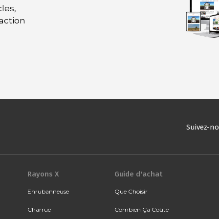
les,
daction
Suivez-n
Rayons X
Guide d'achat
Enrubanneuse
Que Choisir
Charrue
Combien Ça Coûte