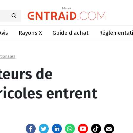
 machines agricoles entrent en crise
Menu
Menu
Avis
Rayons X
Guide d’achat
Réglementat
tionales
teurs de
icoles entrent