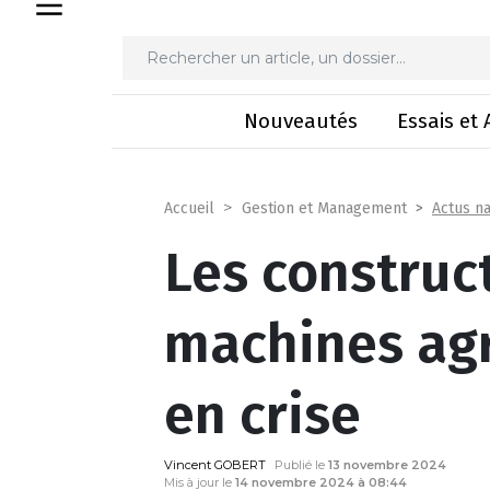
Les constructeurs de
Nouveautés
Essais et 
Actus na
Accueil
Gestion et Management
Les construc
machines agr
en crise
Vincent GOBERT
Publié le
13 novembre 2024
Mis à jour le
14 novembre 2024 à 08:44