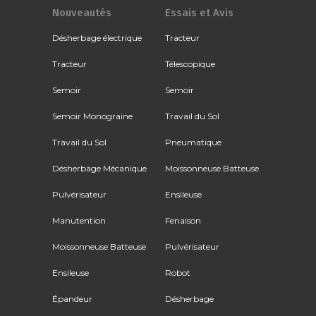
Nouveautés
Essais et Avis
Désherbage électrique
Tracteur
Tracteur
Télescopique
Semoir
Semoir
Semoir Monograine
Travail du Sol
Travail du Sol
Pneumatique
Désherbage Mécanique
Moissonneuse Batteuse
Pulvérisateur
Ensileuse
Manutention
Fenaison
Moissonneuse Batteuse
Pulvérisateur
Ensileuse
Robot
Épandeur
Désherbage