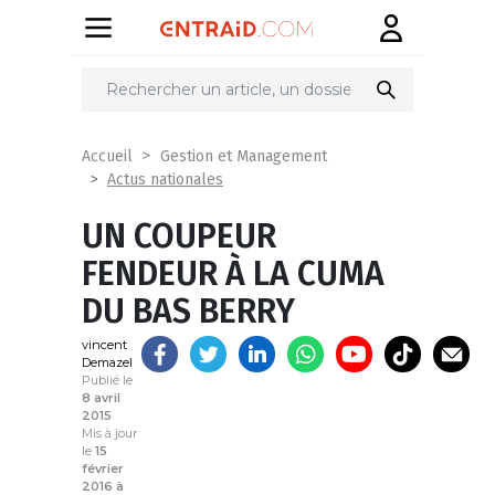
Partager
sur
Accueil
Gestion et Management
Actus nationales
UN COUPEUR
FENDEUR À LA CUMA
DU BAS BERRY
vincent
Demazel
Publié le
8 avril
2015
Mis à jour
le
15
février
2016 à