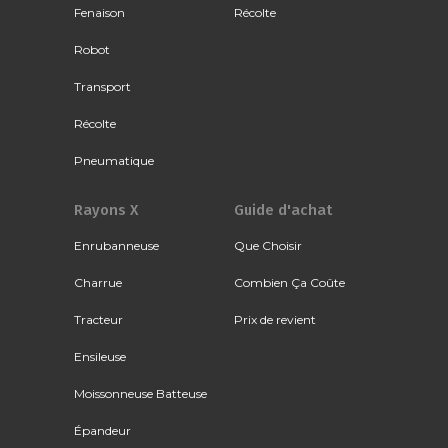
Fenaison
Récolte
Robot
Transport
Récolte
Pneumatique
Rayons X
Guide d'achat
Enrubanneuse
Que Choisir
Charrue
Combien Ça Coûte
Tracteur
Prix de revient
Ensileuse
Moissonneuse Batteuse
Épandeur