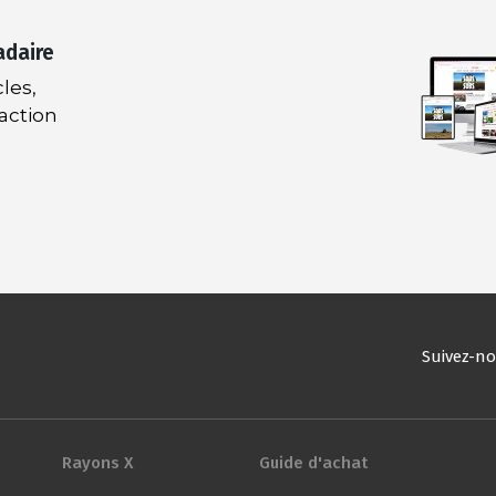
adaire
les,
daction
Suivez-n
Rayons X
Guide d'achat