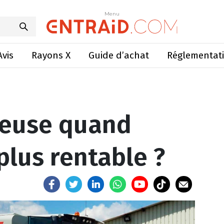
quand l’achat n’est plus rentable ?
Menu
Menu
Avis
Rayons X
Guide d’achat
Réglementat
teuse quand
 plus rentable ?