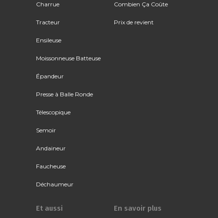
Charrue
Combien Ça Coûte
Tracteur
Prix de revient
Ensileuse
Moissonneuse Batteuse
Épandeur
Presse à Balle Ronde
Télescopique
Semoir
Andaineur
Faucheuse
Déchaumeur
Et aussi
En savoir plus