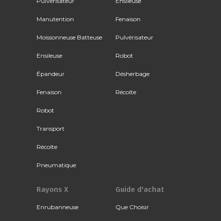
Pulvérisateur
Ensileuse
Manutention
Fenaison
Moissonneuse Batteuse
Pulvérisateur
Ensileuse
Robot
Épandeur
Désherbage
Fenaison
Récolte
Robot
Transport
Récolte
Pneumatique
Rayons X
Guide d'achat
Enrubanneuse
Que Choisir