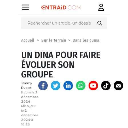
Partager
sur
Dans les cuma
Accueil
Sur le terrain
UN DINA POUR FAIRE
ÉVOLUER SON
GROUPE
Jérémy
Duprat
Publié le
3
décembre
2024
Mis à jour
le
2
décembre
2024 à
10:38