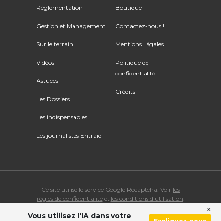
Réglementation
Boutique
Gestion et Management
Contactez-nous !
Sur le terrain
Mentions Légales
Vidéos
Politique de
confidentialité
Astuces
Crédits
Les Dossiers
Les indispensables
Les journalistes Entraid
Ce site utilise le service Google Recaptcha. Voir
les
règles de confidentialité
et
les conditions d'utilisation
.
×
Vous utilisez l'IA dans votre
© Copyright 2026 ENTRAID. Tous droits réservés.
Expliquez-nous