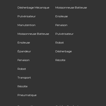
Désherbage Mécanique
Moissonneuse Batteuse
Pulvérisateur
Ensileuse
Manutention
Fenaison
Moissonneuse Batteuse
Pulvérisateur
Ensileuse
Robot
Épandeur
Désherbage
Fenaison
Récolte
Robot
Transport
Récolte
Pneumatique