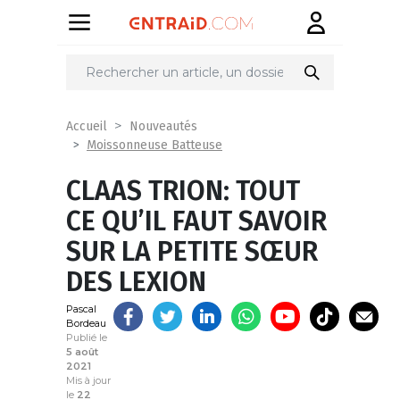
Partager
sur
Accueil
Nouveautés
Moissonneuse Batteuse
CLAAS TRION: TOUT
CE QU’IL FAUT SAVOIR
SUR LA PETITE SŒUR
DES LEXION
Pascal
Bordeau
Publié le
5 août
2021
Mis à jour
le
22