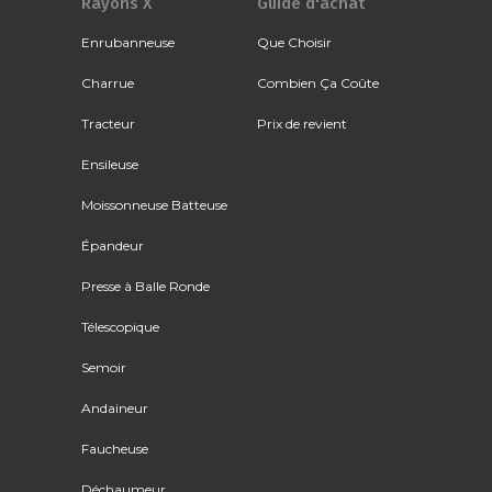
Rayons X
Guide d'achat
Enrubanneuse
Que Choisir
Charrue
Combien Ça Coûte
Tracteur
Prix de revient
Ensileuse
Moissonneuse Batteuse
Épandeur
Presse à Balle Ronde
Télescopique
Semoir
Andaineur
Faucheuse
Déchaumeur