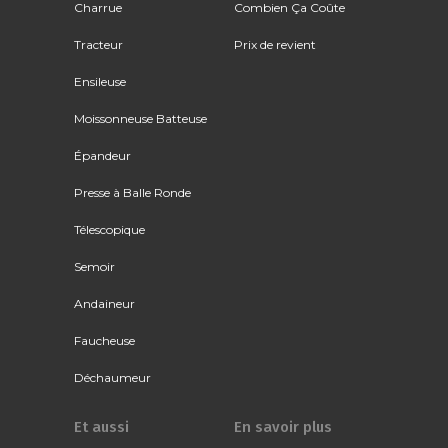
Charrue
Combien Ça Coûte
Tracteur
Prix de revient
Ensileuse
Moissonneuse Batteuse
Épandeur
Presse à Balle Ronde
Télescopique
Semoir
Andaineur
Faucheuse
Déchaumeur
Et aussi
En savoir plus