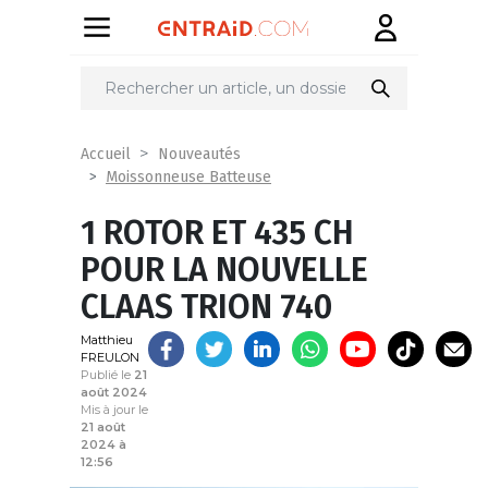
Partager
sur
Accueil
Nouveautés
Moissonneuse Batteuse
1 ROTOR ET 435 CH
POUR LA NOUVELLE
CLAAS TRION 740
Matthieu
FREULON
Publié le
21
août 2024
Mis à jour le
21 août
2024 à
12:56