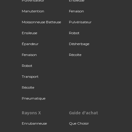
Pulvérisateur
Ensileuse
Manutention
Fenaison
Moissonneuse Batteuse
Pulvérisateur
Ensileuse
Robot
Épandeur
Désherbage
Fenaison
Récolte
Robot
Transport
Récolte
Pneumatique
Rayons X
Guide d'achat
Enrubanneuse
Que Choisir