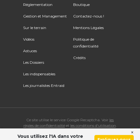
Réglementation
Boutique
Gestion et Management
Contactez-nous !
Sur le terrain
Mentions Légales
Vidéos
Politique de
confidentialité
Astuces
Crédits
Les Dossiers
Les indispensables
Les journalistes Entraid
Ce site utilise le service Google Recaptcha. Voir
les
règles de confidentialité
et
les conditions d'utilisation
.
×
Vous utilisez l'IA dans votre
© Copyright 2026 ENTRAID. Tous droits réservés.
Expliquez-nous