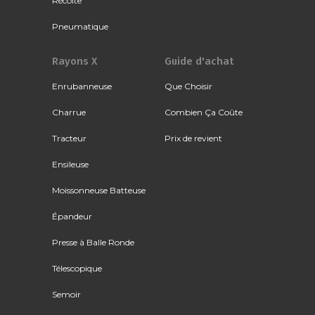
Récolte
Pneumatique
Rayons X
Guide d'achat
Enrubanneuse
Que Choisir
Charrue
Combien Ça Coûte
Tracteur
Prix de revient
Ensileuse
Moissonneuse Batteuse
Épandeur
Presse à Balle Ronde
Télescopique
Semoir