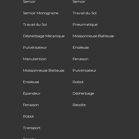
Semoir
Semoir
Semoir Monograine
Travail du Sol
Travail du Sol
Pneumatique
Désherbage Mécanique
Moissonneuse Batteuse
Pulvérisateur
Ensileuse
Manutention
Fenaison
Moissonneuse Batteuse
Pulvérisateur
Ensileuse
Robot
Épandeur
Désherbage
Fenaison
Récolte
Robot
Transport