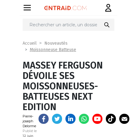
Partager
sur
Accueil
Nouveautés
Moissonneuse Batteuse
MASSEY FERGUSON
DÉVOILE SES
MOISSONNEUSES-
BATTEUSES NEXT
EDITION
Pierre-
joseph
Delorme
Publié le
12 juin