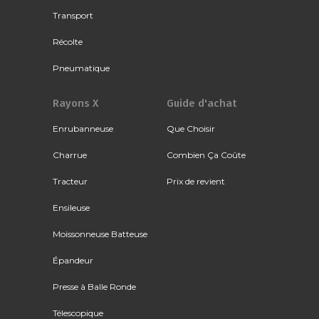
Transport
Récolte
Pneumatique
Rayons X
Guide d'achat
Enrubanneuse
Que Choisir
Charrue
Combien Ça Coûte
Tracteur
Prix de revient
Ensileuse
Moissonneuse Batteuse
Épandeur
Presse à Balle Ronde
Télescopique