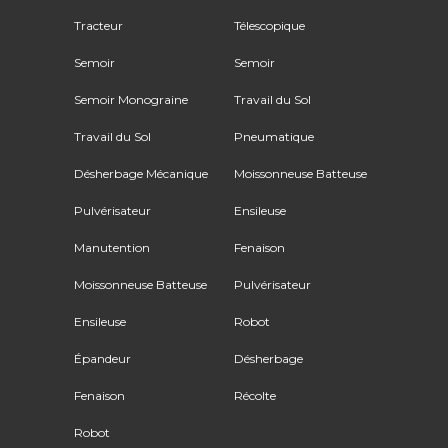
Tracteur
Télescopique
Semoir
Semoir
Semoir Monograine
Travail du Sol
Travail du Sol
Pneumatique
Désherbage Mécanique
Moissonneuse Batteuse
Pulvérisateur
Ensileuse
Manutention
Fenaison
Moissonneuse Batteuse
Pulvérisateur
Ensileuse
Robot
Épandeur
Désherbage
Fenaison
Récolte
Robot