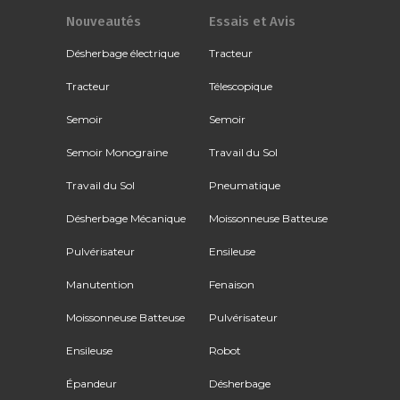
Nouveautés
Essais et Avis
Désherbage électrique
Tracteur
Tracteur
Télescopique
Semoir
Semoir
Semoir Monograine
Travail du Sol
Travail du Sol
Pneumatique
Désherbage Mécanique
Moissonneuse Batteuse
Pulvérisateur
Ensileuse
Manutention
Fenaison
Moissonneuse Batteuse
Pulvérisateur
Ensileuse
Robot
Épandeur
Désherbage