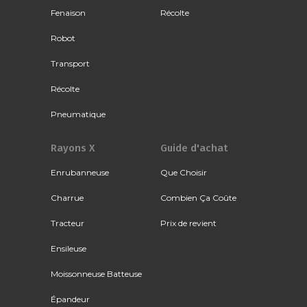
Fenaison
Récolte
Robot
Transport
Récolte
Pneumatique
Rayons X
Guide d'achat
Enrubanneuse
Que Choisir
Charrue
Combien Ça Coûte
Tracteur
Prix de revient
Ensileuse
Moissonneuse Batteuse
Épandeur