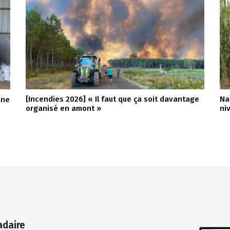
[Incendies 2026] « Il faut que ça soit davantage
Na
nne
organisé en amont »
ni
adaire