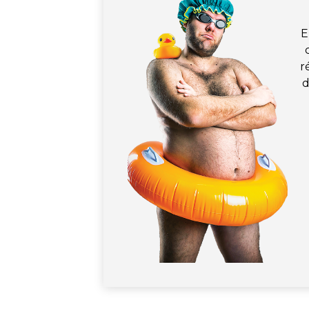
E
r
d