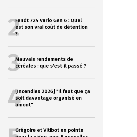
2
Fendt 724 Vario Gen 6 : Quel
est son vrai coût de détention
?
3
Mauvais rendements de
céréales : que s'est-il passé ?
4
[Incendies 2026] "Il faut que ça
soit davantage organisé en
amont"
Grégoire et Vitibot en pointe
pour la vigne avec 5 nouvelles