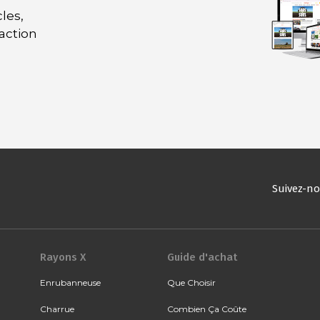
les,
daction
Suivez-n
Rayons X
Guide d'achat
Enrubanneuse
Que Choisir
Charrue
Combien Ça Coûte