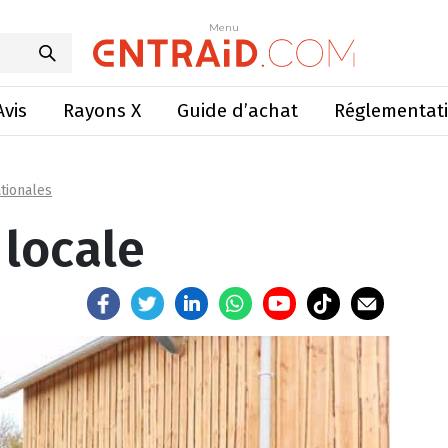
enu viande locale
Menu
Menu
Avis
Rayons X
Guide d’achat
Réglementat
tionales
locale