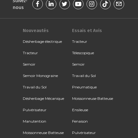
Suivez-
nous
Nouveautés
Essais et Avis
Désherbage électrique
Tracteur
Tracteur
Télescopique
Semoir
Semoir
Semoir Monograine
Travail du Sol
Travail du Sol
Pneumatique
Désherbage Mécanique
Moissonneuse Batteuse
Pulvérisateur
Ensileuse
Manutention
Fenaison
Moissonneuse Batteuse
Pulvérisateur