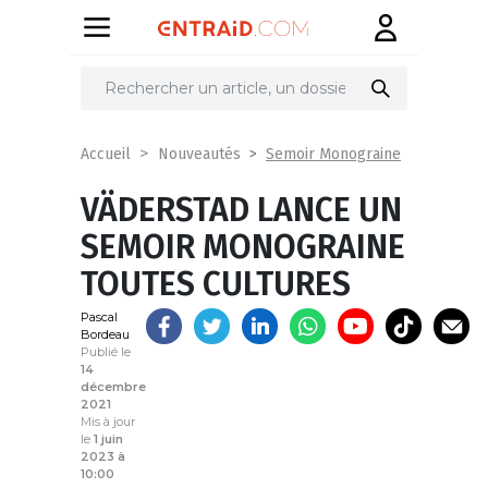
Partager
sur
Semoir Monograine
Accueil
Nouveautés
VÄDERSTAD LANCE UN
SEMOIR MONOGRAINE
TOUTES CULTURES
Pascal
Bordeau
Publié le
14
décembre
2021
Mis à jour
le
1 juin
2023 à
10:00