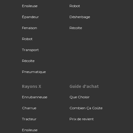
Ensileuse
Robot
Épandeur
Désherbage
Fenaison
Récolte
Robot
Transport
Récolte
Pneumatique
Rayons X
Guide d'achat
Enrubanneuse
Que Choisir
Charrue
Combien Ça Coûte
Tracteur
Prix de revient
Ensileuse