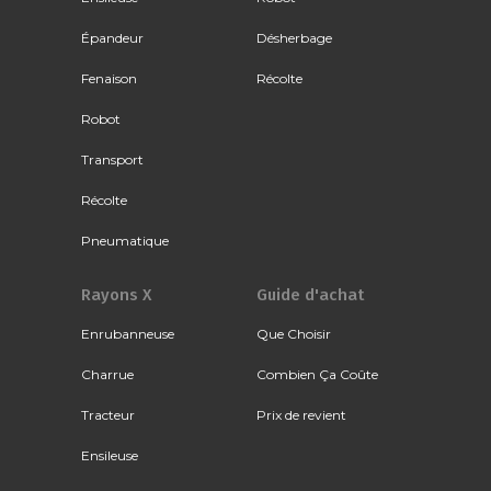
Épandeur
Désherbage
Fenaison
Récolte
Robot
Transport
Récolte
Pneumatique
Rayons X
Guide d'achat
Enrubanneuse
Que Choisir
Charrue
Combien Ça Coûte
Tracteur
Prix de revient
Ensileuse