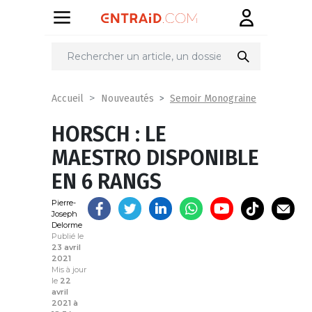
Partager
sur
Semoir Monograine
Accueil
Nouveautés
HORSCH : LE
MAESTRO DISPONIBLE
EN 6 RANGS
Pierre-
Joseph
Delorme
Publié le
23 avril
2021
Mis à jour
le
22
avril
2021 à