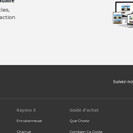
adaire
les,
daction
Suivez-n
Rayons X
Guide d'achat
Enrubanneuse
Que Choisir
Charrue
Combien Ça Coûte