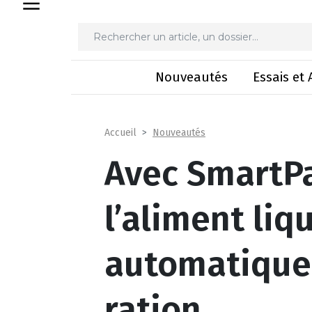
Avec SmartPanel et MultiDos, l’al
Nouveautés
Essais et 
Nouveautés
Accueil
Avec SmartPa
l’aliment liq
automatique
ration