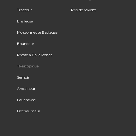
Tracteur
Prix de revient
Ensileuse
Moissonneuse Batteuse
Épandeur
Presse à Balle Ronde
Télescopique
Semoir
Andaineur
Faucheuse
Déchaumeur