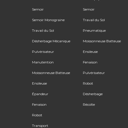
Semoir
Semoir
Semoir Monograine
Travail du Sol
Travail du Sol
Pneumatique
Désherbage Mécanique
Moissonneuse Batteuse
Pulvérisateur
Ensileuse
Manutention
Fenaison
Moissonneuse Batteuse
Pulvérisateur
Ensileuse
Robot
Épandeur
Désherbage
Fenaison
Récolte
Robot
Transport