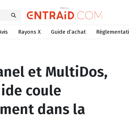
iment liquide coule automatiquement dans la ration
Menu
Menu
Avis
Rayons X
Guide d’achat
Réglementat
nel et MultiDos,
uide coule
ment dans la