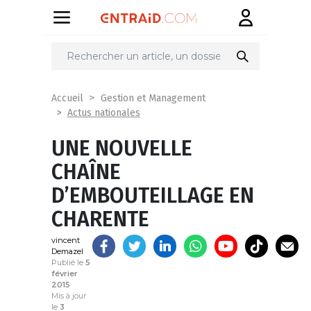
Partager
sur
Accueil
Gestion et Management
Actus nationales
UNE NOUVELLE
CHAÎNE
D’EMBOUTEILLAGE EN
CHARENTE
vincent
Demazel
Publié le
5
février
2015
Mis à jour
le
3