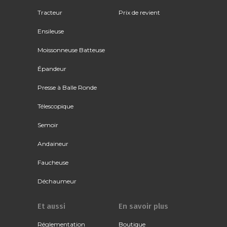
Tracteur
Prix de revient
Ensileuse
Moissonneuse Batteuse
Épandeur
Presse à Balle Ronde
Télescopique
Semoir
Andaineur
Faucheuse
Déchaumeur
Et aussi
En savoir plus
Réglementation
Boutique