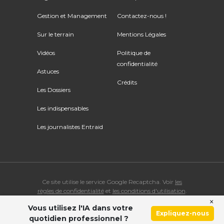
Gestion et Management
Contactez-nous !
Sur le terrain
Mentions Légales
Vidéos
Politique de
confidentialité
Astuces
Crédits
Les Dossiers
Les indispensables
Les journalistes Entraid
Ce site utilise le service Google Recaptcha. Voir
les
règles de confidentialité
et
les conditions d'utilisation
.
×
Vous utilisez l'IA dans votre
© Copyright 2026 ENTRAID. Tous droits réservés.
Expliquez-nous
quotidien professionnel ?