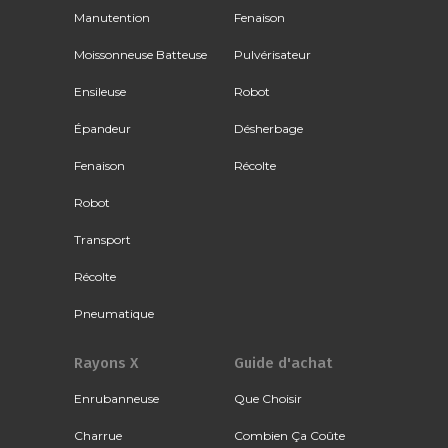
Manutention
Fenaison
Moissonneuse Batteuse
Pulvérisateur
Ensileuse
Robot
Épandeur
Désherbage
Fenaison
Récolte
Robot
Transport
Récolte
Pneumatique
Rayons X
Guide d'achat
Enrubanneuse
Que Choisir
Charrue
Combien Ça Coûte