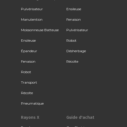
Pulvérisateur
Ensileuse
Manutention
Fenaison
Moissonneuse Batteuse
Pulvérisateur
Ensileuse
Robot
Épandeur
Désherbage
Fenaison
Récolte
Robot
Transport
Récolte
Pneumatique
Rayons X
Guide d'achat