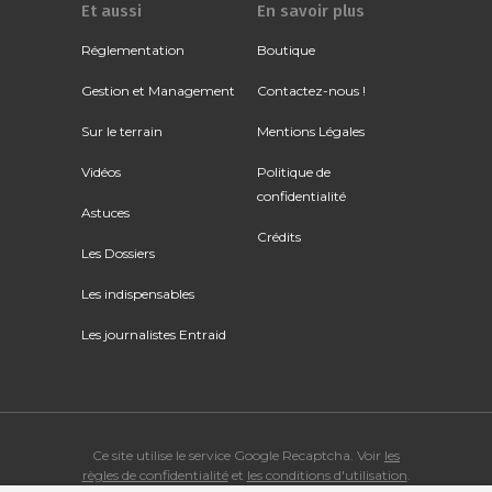
Et aussi
En savoir plus
Réglementation
Boutique
Gestion et Management
Contactez-nous !
Sur le terrain
Mentions Légales
Vidéos
Politique de
confidentialité
Astuces
Crédits
Les Dossiers
Les indispensables
Les journalistes Entraid
Ce site utilise le service Google Recaptcha. Voir
les
règles de confidentialité
et
les conditions d'utilisation
.