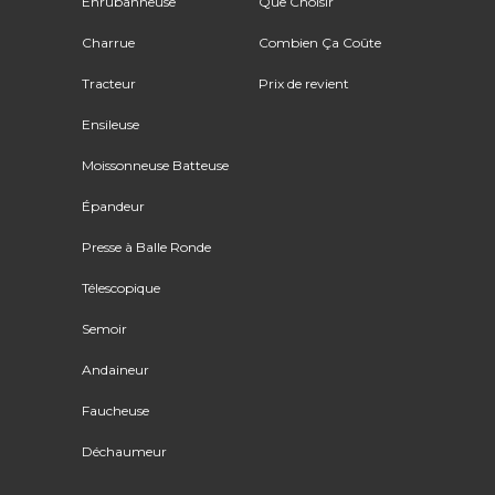
Enrubanneuse
Que Choisir
Charrue
Combien Ça Coûte
Tracteur
Prix de revient
Ensileuse
Moissonneuse Batteuse
Épandeur
Presse à Balle Ronde
Télescopique
Semoir
Andaineur
Faucheuse
Déchaumeur