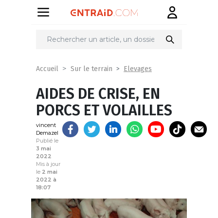
Partager
sur
Elevages
Accueil
Sur le terrain
AIDES DE CRISE, EN
PORCS ET VOLAILLES
vincent
Demazel
Publié le
3 mai
2022
Mis à jour
le
2 mai
2022 à
18:07