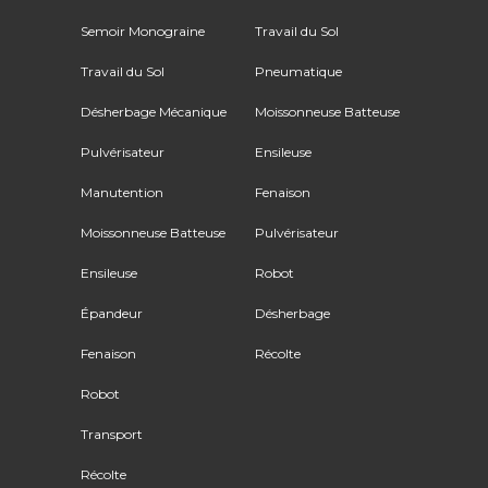
Semoir Monograine
Travail du Sol
Travail du Sol
Pneumatique
Désherbage Mécanique
Moissonneuse Batteuse
Pulvérisateur
Ensileuse
Manutention
Fenaison
Moissonneuse Batteuse
Pulvérisateur
Ensileuse
Robot
Épandeur
Désherbage
Fenaison
Récolte
Robot
Transport
Récolte