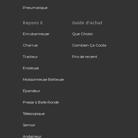
Pneumatique
Rayons X
Guide d'achat
Enrubanneuse
Que Choisir
Charrue
Combien Ça Coûte
Tracteur
Prix de revient
Ensileuse
Moissonneuse Batteuse
Épandeur
Presse à Balle Ronde
Télescopique
Semoir
Andaineur