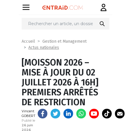
Partager
sur
Accueil
Gestion et Management
Actus nationales
[MOISSON 2026 –
MISE À JOUR DU 02
JUILLET 2026 À 16H]
PREMIERS ARRÊTÉS
DE RESTRICTION
Vincent
GOBERT
Publié le
26 juin
2026