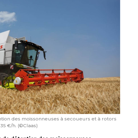
ention des moissonneuses à secoueurs et à rotors
5 €/h. (©Claas)