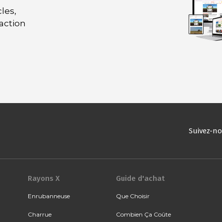
les,
daction
Suivez-n
Rayons X
Guide d'achat
Enrubanneuse
Que Choisir
Charrue
Combien Ça Coûte