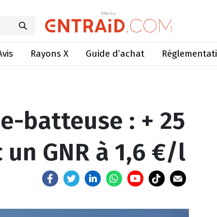
 : + 25 à 35 €/h avec un GNR à 1,6 €/l
Menu
Menu
Avis
Rayons X
Guide d’achat
Réglementat
-batteuse : + 25
 un GNR à 1,6 €/l