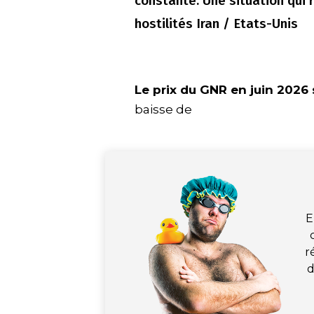
constante. Une situation qui r
hostilités Iran / Etats-Unis
Le prix du GNR en juin 2026 
baisse de
E
r
d