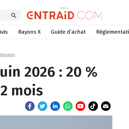
 2026 : 20 % de baisse en 2 mois
Menu
Menu
Avis
Rayons X
Guide d’achat
Réglementat
tionales
uin 2026 : 20 %
 2 mois