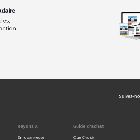
adaire
les,
daction
Suivez-n
Rayons X
Guide d'achat
Enrubanneuse
Que Choisir