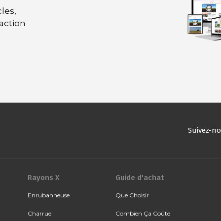
les,
daction
Suivez-n
Rayons X
Guide d'achat
Enrubanneuse
Que Choisir
Charrue
Combien Ça Coûte