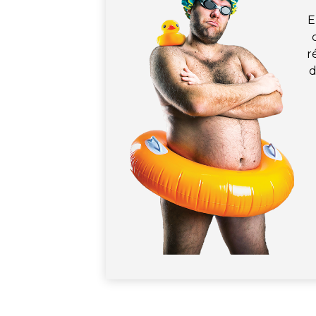
E
r
d