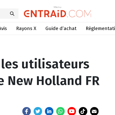
eurs de l’ensileuse New Holland FR 650 ?
Menu
Menu
Avis
Rayons X
Guide d’achat
Réglementat
les utilisateurs
se New Holland FR