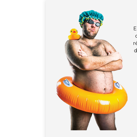
E
r
d