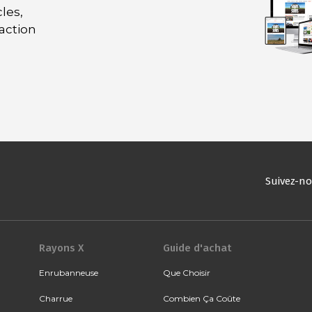
les,
daction
Suivez-n
Rayons X
Guide d'achat
Enrubanneuse
Que Choisir
Charrue
Combien Ça Coûte