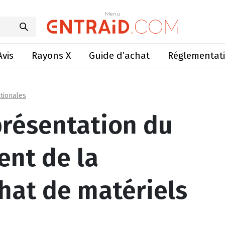
ement de la centrale d’achat de matériels agricoles
Menu
Menu
Avis
Rayons X
Guide d’achat
Réglementat
tionales
résentation du
nt de la
chat de matériels