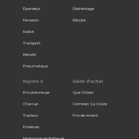
Épandeur
Désherbage
Fenaison
Récolte
Robot
Transport
Récolte
Pneumatique
Rayons X
Guide d'achat
Enrubanneuse
Que Choisir
Charrue
Combien Ça Coûte
Tracteur
Prix de revient
Ensileuse
Moissonneuse Batteuse