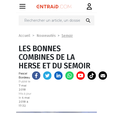
Partager
sur
Semoir
Accueil
Nouveautés
LES BONNES
COMBINES DE LA
HERSE ET DU SEMOIR
Pascal
Bordeau
Publié le
7 mai
2018
Mis à jour
le
4 mai
2018 à
17:32