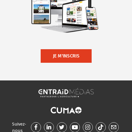
JE M'INSCRIS
Suivez-
nous