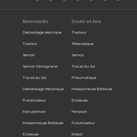
Nouveautés
Essais et Avis
Désherbage électrique
Tracteur
Tracteur
Télescopique
Semoir
Semoir
Semoir Monograine
Travail du Sol
Travail du Sol
Pneumatique
Désherbage Mécanique
Moissonneuse Batteuse
Pulvérisateur
Ensileuse
Manutention
Fenaison
Moissonneuse Batteuse
Pulvérisateur
Ensileuse
Robot