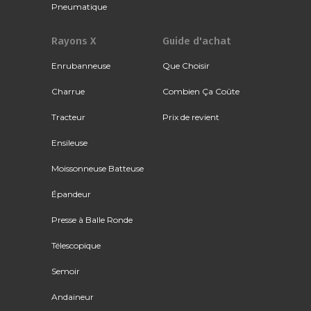
Pneumatique
Rayons X
Guide d'achat
Enrubanneuse
Que Choisir
Charrue
Combien Ça Coûte
Tracteur
Prix de revient
Ensileuse
Moissonneuse Batteuse
Épandeur
Presse à Balle Ronde
Télescopique
Semoir
Andaineur