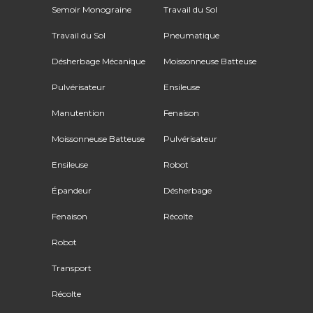
Semoir Monograine
Travail du Sol
Travail du Sol
Pneumatique
Désherbage Mécanique
Moissonneuse Batteuse
Pulvérisateur
Ensileuse
Manutention
Fenaison
Moissonneuse Batteuse
Pulvérisateur
Ensileuse
Robot
Épandeur
Désherbage
Fenaison
Récolte
Robot
Transport
Récolte