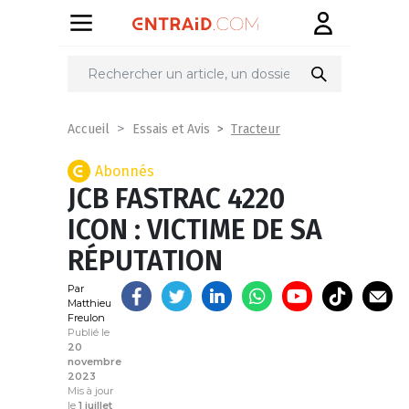
Partager
sur
Tracteur
Accueil
Essais et Avis
Abonnés
JCB FASTRAC 4220
ICON : VICTIME DE SA
RÉPUTATION
Par
Matthieu
Freulon
Publié le
20
novembre
2023
Mis à jour
le
1 juillet