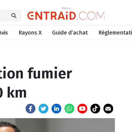
ion fumier luzerne de 30 km
Menu
Menu
Avis
Rayons X
Guide d’achat
Réglementat
ion fumier
0 km