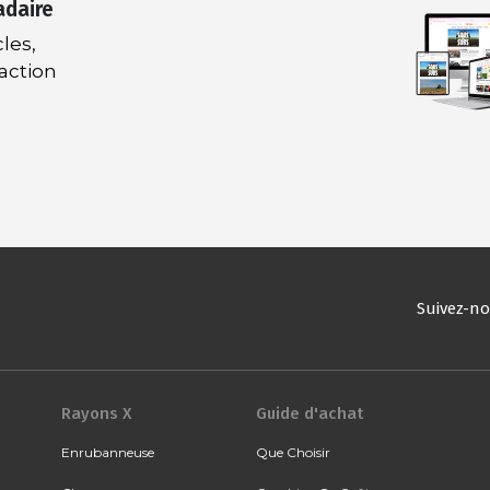
adaire
les,
daction
Suivez-n
Rayons X
Guide d'achat
Enrubanneuse
Que Choisir