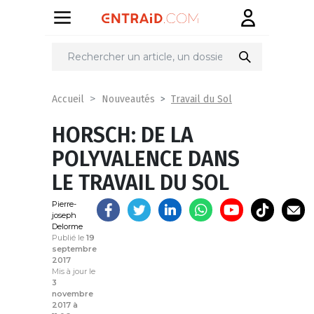
Partager
sur
Travail du Sol
Accueil
Nouveautés
HORSCH: DE LA
POLYVALENCE DANS
LE TRAVAIL DU SOL
Pierre-
joseph
Delorme
Publié le
19
septembre
2017
Mis à jour le
3
novembre
2017 à