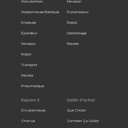
Manutention
Fenaison
Moissonneuse Batteuse
Pulvérisateur
Ensileuse
Robot
Épandeur
Désherbage
Fenaison
Récolte
Robot
Transport
Récolte
Pneumatique
Rayons X
Guide d'achat
Enrubanneuse
Que Choisir
Charrue
Combien Ça Coûte