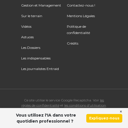
Gestion et Management
Contactez-nous !
Sur le terrain
Mentions Légales
Vidéos
Politique de
confidentialité
Astuces
Crédits
Les Dossiers
Les indispensables
Les journalistes Entraid
Ce site utilise le service Google Recaptcha. Voir
les
règles de confidentialité
et
les conditions d'utilisation
.
×
Vous utilisez l'IA dans votre
© Copyright 2026 ENTRAID. Tous droits réservés.
Expliquez-nous
quotidien professionnel ?