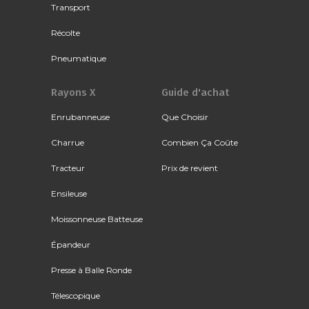
Transport
Récolte
Pneumatique
Rayons X
Guide d'achat
Enrubanneuse
Que Choisir
Charrue
Combien Ça Coûte
Tracteur
Prix de revient
Ensileuse
Moissonneuse Batteuse
Épandeur
Presse à Balle Ronde
Télescopique