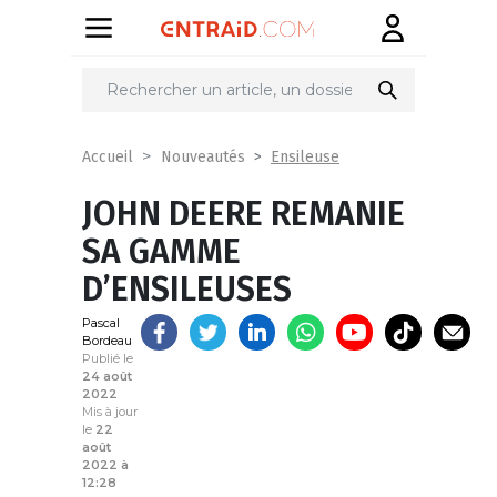
Partager
sur
Ensileuse
Accueil
Nouveautés
JOHN DEERE REMANIE
SA GAMME
D’ENSILEUSES
Pascal
Bordeau
Publié le
24 août
2022
Mis à jour
le
22
août
2022 à
12:28