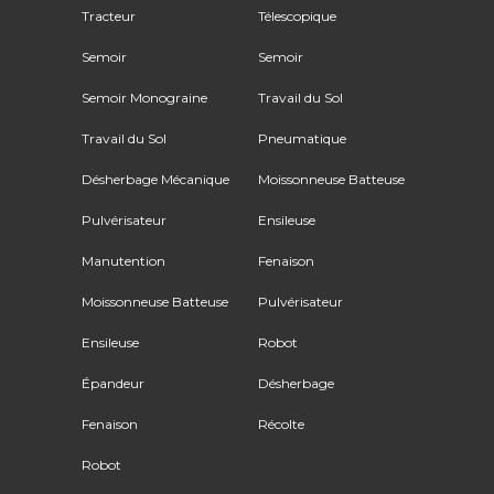
Tracteur
Télescopique
Semoir
Semoir
Semoir Monograine
Travail du Sol
Travail du Sol
Pneumatique
Désherbage Mécanique
Moissonneuse Batteuse
Pulvérisateur
Ensileuse
Manutention
Fenaison
Moissonneuse Batteuse
Pulvérisateur
Ensileuse
Robot
Épandeur
Désherbage
Fenaison
Récolte
Robot