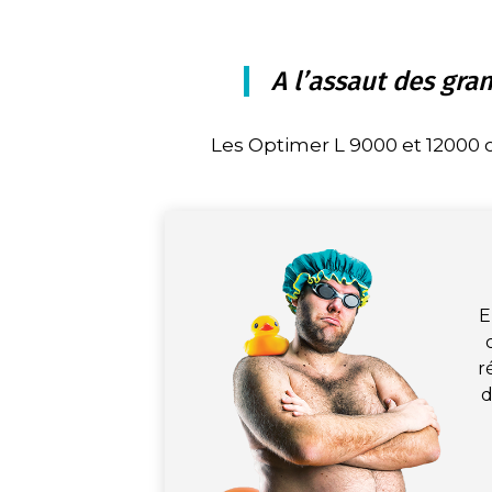
A l’assaut des gra
Les Optimer L 9000 et 12000 o
E
r
d