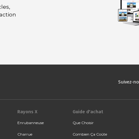
les,
daction
Suivez-n
Rayons X
Guide d'achat
Enrubanneuse
Que Choisir
Charrue
Combien Ça Coûte