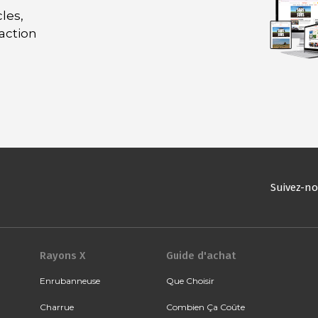
les,
daction
Suivez-n
Rayons X
Guide d'achat
Enrubanneuse
Que Choisir
Charrue
Combien Ça Coûte