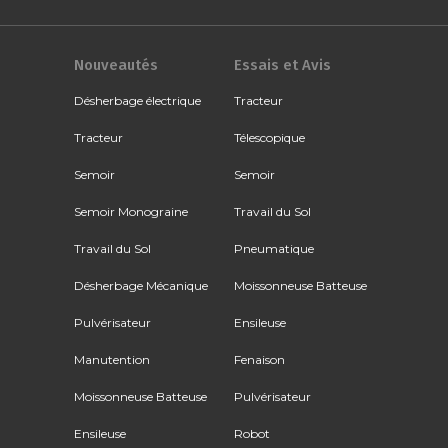
Nouveautés
Essais et Avis
Désherbage électrique
Tracteur
Tracteur
Télescopique
Semoir
Semoir
Semoir Monograine
Travail du Sol
Travail du Sol
Pneumatique
Désherbage Mécanique
Moissonneuse Batteuse
Pulvérisateur
Ensileuse
Manutention
Fenaison
Moissonneuse Batteuse
Pulvérisateur
Ensileuse
Robot