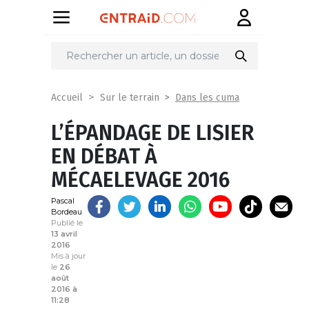
Partager
sur
Dans les cuma
Accueil
Sur le terrain
L’ÉPANDAGE DE LISIER
EN DÉBAT À
MÉCAELEVAGE 2016
Pascal
Bordeau
Publié le
13 avril
2016
Mis à jour
le
26
août
2016 à
11:28