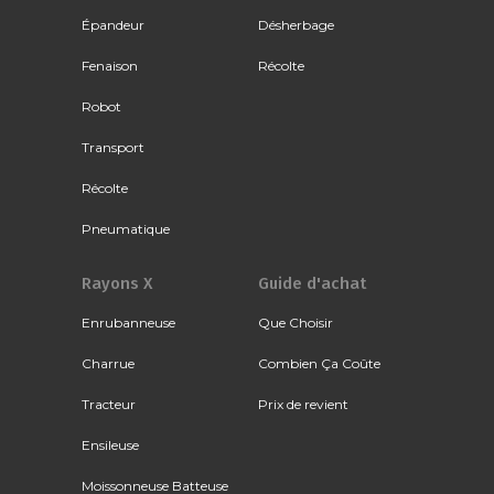
Épandeur
Désherbage
Fenaison
Récolte
Robot
Transport
Récolte
Pneumatique
Rayons X
Guide d'achat
Enrubanneuse
Que Choisir
Charrue
Combien Ça Coûte
Tracteur
Prix de revient
Ensileuse
Moissonneuse Batteuse