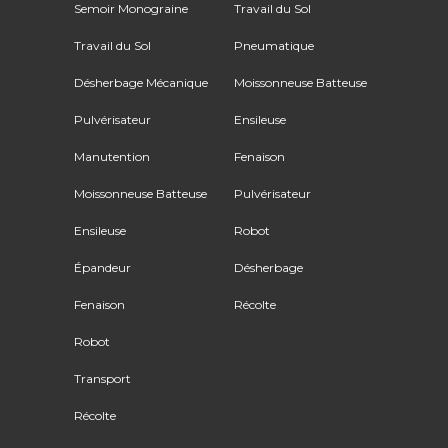
Semoir Monograine
Travail du Sol
Travail du Sol
Pneumatique
Désherbage Mécanique
Moissonneuse Batteuse
Pulvérisateur
Ensileuse
Manutention
Fenaison
Moissonneuse Batteuse
Pulvérisateur
Ensileuse
Robot
Épandeur
Désherbage
Fenaison
Récolte
Robot
Transport
Récolte