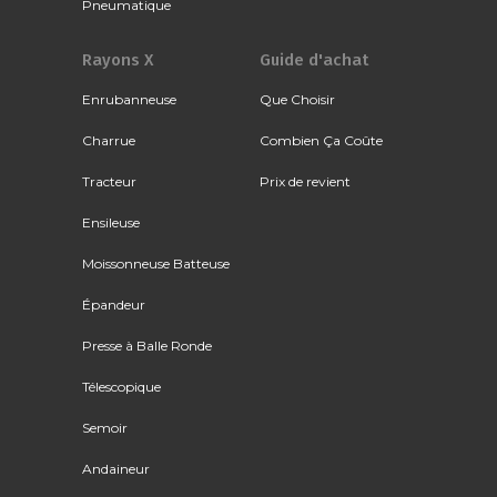
Pneumatique
Rayons X
Guide d'achat
Enrubanneuse
Que Choisir
Charrue
Combien Ça Coûte
Tracteur
Prix de revient
Ensileuse
Moissonneuse Batteuse
Épandeur
Presse à Balle Ronde
Télescopique
Semoir
Andaineur