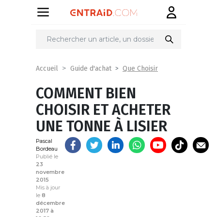
Partager
sur
Que Choisir
Accueil
Guide d'achat
COMMENT BIEN
CHOISIR ET ACHETER
UNE TONNE À LISIER
Pascal
Bordeau
Publié le
23
novembre
2015
Mis à jour
le
8
décembre
2017 à