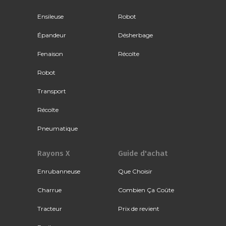
Ensileuse
Robot
Épandeur
Désherbage
Fenaison
Récolte
Robot
Transport
Récolte
Pneumatique
Rayons X
Guide d'achat
Enrubanneuse
Que Choisir
Charrue
Combien Ça Coûte
Tracteur
Prix de revient