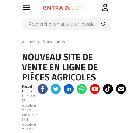
Partager
sur
Nouveautés
Accueil
NOUVEAU SITE DE
VENTE EN LIGNE DE
PIÈCES AGRICOLES
Pascal
Bordeau
Publié le
12
octobre
2022
Mis à jour
le
11
octobre
2022 à