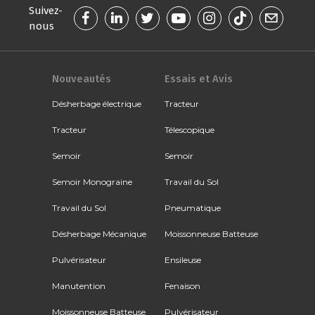
Suivez-
nous
Nouveautés
Essais et Avis
Désherbage électrique
Tracteur
Tracteur
Télescopique
Semoir
Semoir
Semoir Monograine
Travail du Sol
Travail du Sol
Pneumatique
Désherbage Mécanique
Moissonneuse Batteuse
Pulvérisateur
Ensileuse
Manutention
Fenaison
Moissonneuse Batteuse
Pulvérisateur