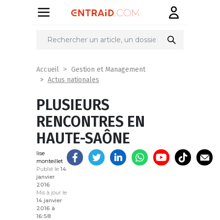
Partager
sur
Accueil
Gestion et Management
Actus nationales
PLUSIEURS
RENCONTRES EN
HAUTE-SAÔNE
lise
monteillet
Publié le
14
janvier
2016
Mis à jour le
14 janvier
2016 à
16:58