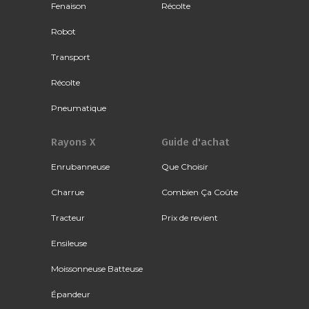
Fenaison
Récolte
Robot
Transport
Récolte
Pneumatique
Rayons X
Guide d'achat
Enrubanneuse
Que Choisir
Charrue
Combien Ça Coûte
Tracteur
Prix de revient
Ensileuse
Moissonneuse Batteuse
Épandeur