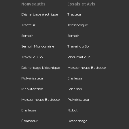
Nouveautés
Essais et Avis
Désherbage électrique
Tracteur
Tracteur
Télescopique
Semoir
Semoir
Semoir Monograine
Travail du Sol
Travail du Sol
Pneumatique
Désherbage Mécanique
Moissonneuse Batteuse
Pulvérisateur
Ensileuse
Manutention
Fenaison
Moissonneuse Batteuse
Pulvérisateur
Ensileuse
Robot
Épandeur
Désherbage