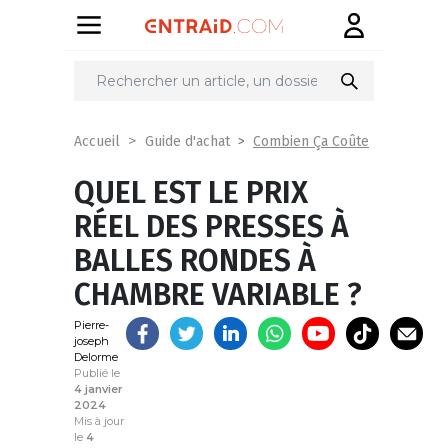
Partager
sur
Combien Ça Coûte
Accueil
Guide d'achat
QUEL EST LE PRIX
RÉEL DES PRESSES À
BALLES RONDES À
CHAMBRE VARIABLE ?
Pierre-
joseph
Delorme
Publié le
4 janvier
2024
Mis à jour
le
4