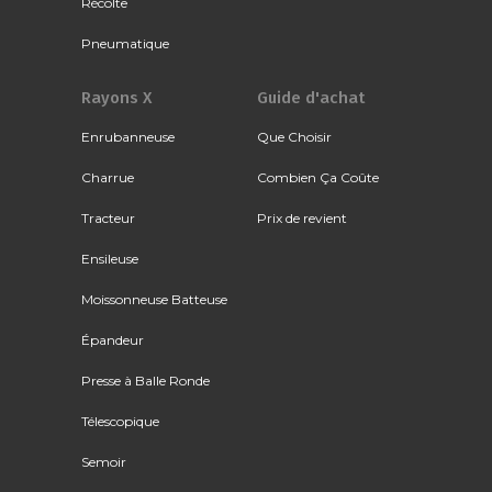
Récolte
Pneumatique
Rayons X
Guide d'achat
Enrubanneuse
Que Choisir
Charrue
Combien Ça Coûte
Tracteur
Prix de revient
Ensileuse
Moissonneuse Batteuse
Épandeur
Presse à Balle Ronde
Télescopique
Semoir