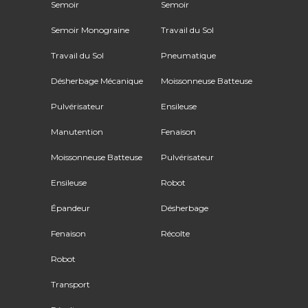
Semoir
Semoir
Semoir Monograine
Travail du Sol
Travail du Sol
Pneumatique
Désherbage Mécanique
Moissonneuse Batteuse
Pulvérisateur
Ensileuse
Manutention
Fenaison
Moissonneuse Batteuse
Pulvérisateur
Ensileuse
Robot
Épandeur
Désherbage
Fenaison
Récolte
Robot
Transport