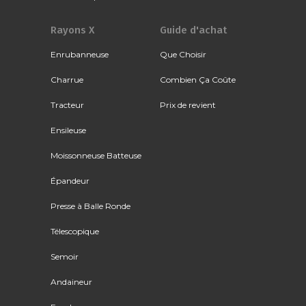
Rayons X
Guide d'achat
Enrubanneuse
Que Choisir
Charrue
Combien Ça Coûte
Tracteur
Prix de revient
Ensileuse
Moissonneuse Batteuse
Épandeur
Presse à Balle Ronde
Télescopique
Semoir
Andaineur