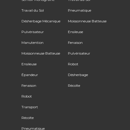
Travail du Sol
Pneumatique
Désherbage Mécanique
Moissonneuse Batteuse
Pulvérisateur
Ensileuse
Manutention
Fenaison
Moissonneuse Batteuse
Pulvérisateur
Ensileuse
Robot
Épandeur
Désherbage
Fenaison
Récolte
Robot
Transport
Récolte
Pneumatique