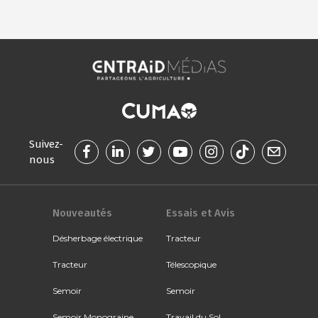
Suivez-
nous
Nouveautés
Essais et Avis
Désherbage électrique
Tracteur
Tracteur
Télescopique
Semoir
Semoir
Semoir Monograine
Travail du Sol