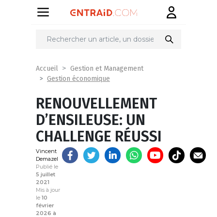
Partager
sur
Accueil
Gestion et Management
Gestion économique
RENOUVELLEMENT
D’ENSILEUSE: UN
CHALLENGE RÉUSSI
Vincent
Demazel
Publié le
5 juillet
2021
Mis à jour
le
10
février
2026 à