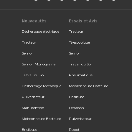
Nouveautés
Essais et Avis
Désherbage électrique
Tracteur
Tracteur
Télescopique
Semoir
Semoir
Semoir Monograine
Travail du Sol
Travail du Sol
Pneumatique
Désherbage Mécanique
Moissonneuse Batteuse
Pulvérisateur
Ensileuse
Manutention
Fenaison
Moissonneuse Batteuse
Pulvérisateur
Ensileuse
Robot