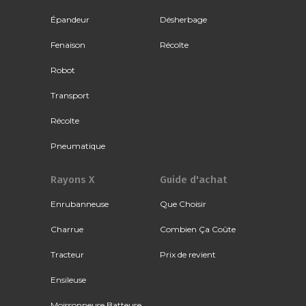
Épandeur
Désherbage
Fenaison
Récolte
Robot
Transport
Récolte
Pneumatique
Rayons X
Guide d'achat
Enrubanneuse
Que Choisir
Charrue
Combien Ça Coûte
Tracteur
Prix de revient
Ensileuse
Moissonneuse Batteuse