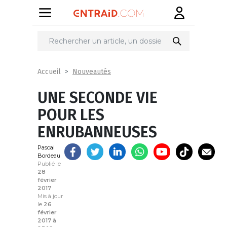
Partager
sur
Nouveautés
Accueil
UNE SECONDE VIE
POUR LES
ENRUBANNEUSES
Pascal
Bordeau
Publié le
28
février
2017
Mis à jour
le
26
février
2017 à