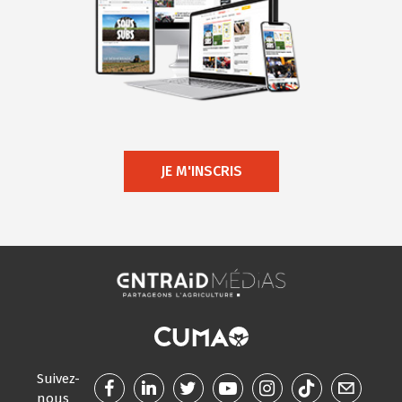
JE M'INSCRIS
Suivez-
nous