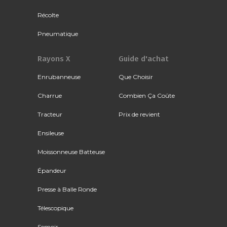
Récolte
Pneumatique
Rayons X
Guide d'achat
Enrubanneuse
Que Choisir
Charrue
Combien Ça Coûte
Tracteur
Prix de revient
Ensileuse
Moissonneuse Batteuse
Épandeur
Presse à Balle Ronde
Télescopique
Semoir