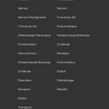
Semoir
Semoir
Semoir Monograine
Travail du Sol
Travail du Sol
Pneumatique
Désherbage Mécanique
Moissonneuse Batteuse
Pulvérisateur
Ensileuse
Manutention
Fenaison
Moissonneuse Batteuse
Pulvérisateur
Ensileuse
Robot
Épandeur
Désherbage
Fenaison
Récolte
Robot
Transport