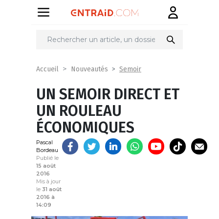
Partager
sur
Semoir
Accueil
Nouveautés
UN SEMOIR DIRECT ET
UN ROULEAU
ÉCONOMIQUES
Pascal
Bordeau
Publié le
15 août
2016
Mis à jour
le
31 août
2016 à
14:09