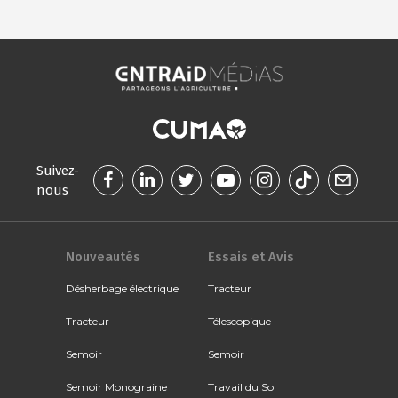
Suivez-
nous
Nouveautés
Essais et Avis
Désherbage électrique
Tracteur
Tracteur
Télescopique
Semoir
Semoir
Semoir Monograine
Travail du Sol