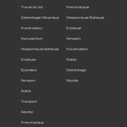
Travail du Sol
Pneumatique
Désherbage Mécanique
Moissonneuse Batteuse
Pulvérisateur
Ensileuse
Manutention
Fenaison
Moissonneuse Batteuse
Pulvérisateur
Ensileuse
Robot
Épandeur
Désherbage
Fenaison
Récolte
Robot
Transport
Récolte
Pneumatique