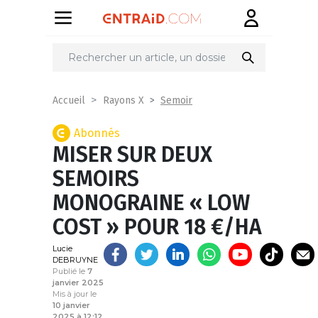
Partager
sur
Semoir
Accueil
Rayons X
Abonnés
MISER SUR DEUX
SEMOIRS
MONOGRAINE « LOW
COST » POUR 18 €/HA
Lucie
DEBRUYNE
Publié le
7
janvier 2025
Mis à jour le
10 janvier
2025 à 12:12