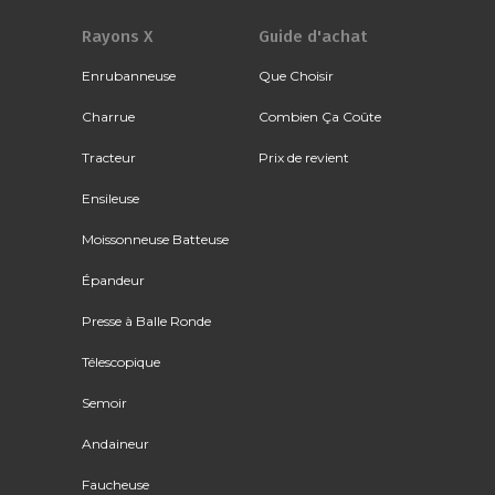
Rayons X
Guide d'achat
Enrubanneuse
Que Choisir
Charrue
Combien Ça Coûte
Tracteur
Prix de revient
Ensileuse
Moissonneuse Batteuse
Épandeur
Presse à Balle Ronde
Télescopique
Semoir
Andaineur
Faucheuse