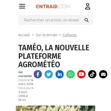
Partager
sur
Cultures
Accueil
Sur le terrain
TAMÉO, LA NOUVELLE
PLATEFORME
AGROMÉTÉO
lise
monteillet
Publié le
14
mars 2016
Mis à jour le
4 avril
2016 à
16:42