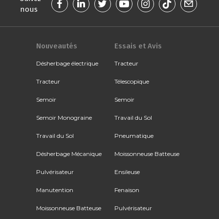
nous
Nouveautés
Essais et Avis
Désherbage électrique
Tracteur
Tracteur
Télescopique
Semoir
Semoir
Semoir Monograine
Travail du Sol
Travail du Sol
Pneumatique
Désherbage Mécanique
Moissonneuse Batteuse
Pulvérisateur
Ensileuse
Manutention
Fenaison
Moissonneuse Batteuse
Pulvérisateur