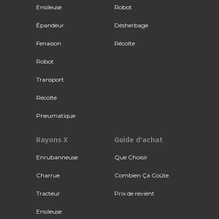
Ensileuse
Robot
Épandeur
Désherbage
Fenaison
Récolte
Robot
Transport
Récolte
Pneumatique
Rayons X
Guide d'achat
Enrubanneuse
Que Choisir
Charrue
Combien Ça Coûte
Tracteur
Prix de revient
Ensileuse